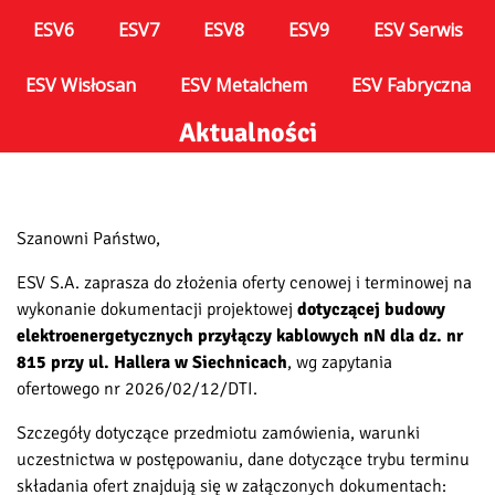
ESV6
ESV7
ESV8
ESV9
ESV Serwis
ESV Wisłosan
ESV Metalchem
ESV Fabryczna
Aktualności
Szanowni Państwo,
ESV S.A. zaprasza do złożenia oferty cenowej i terminowej na
wykonanie dokumentacji projektowej
dotyczącej budowy
elektroenergetycznych przyłączy kablowych nN dla dz. nr
815 przy ul. Hallera w Siechnicach
, wg zapytania
ofertowego nr 2026/02/12/DTI.
Szczegóły dotyczące przedmiotu zamówienia, warunki
uczestnictwa w postępowaniu, dane dotyczące trybu terminu
składania ofert znajdują się w załączonych dokumentach: