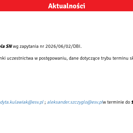
Aktualności
bla SN
wg zapytania nr 2026/06/02/DBI.
ki uczestnictwa w postępowaniu, dane dotyczące trybu terminu sk
odyta.kulawiak@esv.pl
;
aleksander.szczyglo@esv.pl
w terminie do