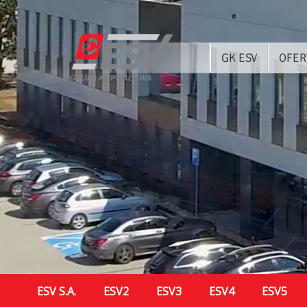
GK ESV
OFER
ESV S.A.
ESV2
ESV3
ESV4
ESV5