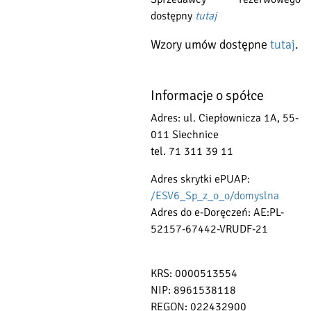
dostępny
tutaj
Wzory umów dostępne
tutaj
.
Informacje o spółce
Adres: ul. Ciepłownicza 1A, 55-
011 Siechnice
tel. 71 311 39 11
Adres skrytki ePUAP:
/ESV6_Sp_z_o_o/domyslna
Adres do e-Doręczeń: AE:PL-
52157-67442-VRUDF-21
KRS: 0000513554
NIP: 8961538118
REGON: 022432900