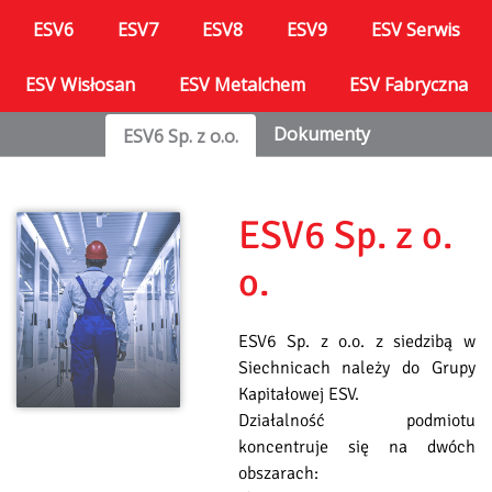
ESV6
ESV7
ESV8
ESV9
ESV Serwis
ESV Wisłosan
ESV Metalchem
ESV Fabryczna
Dokumenty
ESV6 Sp. z o.o.
ESV6 Sp. z o.
o.
ESV6 Sp. z o.o. z siedzibą w
Siechnicach należy do Grupy
Kapitałowej ESV.
Działalność podmiotu
koncentruje się na dwóch
obszarach: